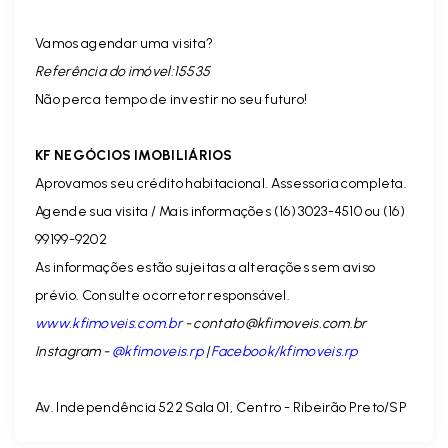
Vamos agendar uma visita?
Referência do imóvel:15535
Não perca tempo de investir no seu futuro!
KF NEGÓCIOS IMOBILIÁRIOS
Aprovamos seu crédito habitacional. Assessoria completa.
Agende sua visita / Mais informações (16) 3023-4510 ou (16)
99199-9202
As informações estão sujeitas a alterações sem aviso
prévio. Consulte o corretor responsável.
www.kfimoveis.com.br
-
contato@kfimoveis.com.br
Instagram -
@kfimoveis.rp
|
Facebook/kfimoveis.rp
Av. Independência 522 Sala 01, Centro - Ribeirão Preto/SP