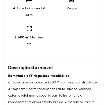
4
Dormitórios, sendo
1
10 Vagas
suíte
2.600 m²
(
Terreno
Total
)
Descrição do imóvel
Bem vindo a KF Negócios Imobiliários.
Chácara à venda área de 2.600 M² com área construída de
300 M² com 4 dormitórios sendo 1 suíte , lavabo, varanda
externa totalmente coberta com telha romana e
madeiramento envernizado,sala de 35 m² com pé direito