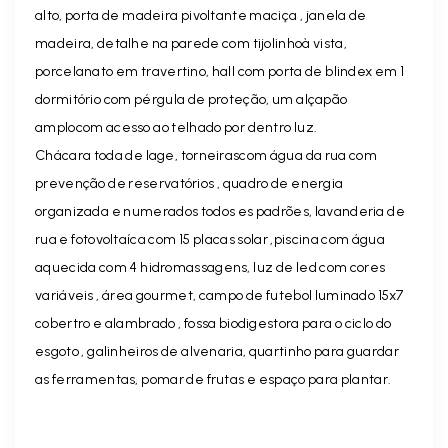
alto, porta de madeira pivoltante maciça , janela de
madeira, detalhe na parede com tijolinhoà vista,
porcelanato em travertino, hall com porta de blindex em 1
dormitório com pérgula de proteção, um alçapão
amplocom acesso ao telhado por dentro luz.
Chácara toda de lage, torneirascom água da rua com
prevenção de reservatórios , quadro de energia
organizada e numerados todos es padrões, lavanderia de
rua e fotovoltaíca com 15 placas solar ,piscina com água
aquecida com 4 hidromassagens, luz de led com cores
variáveis , área gourmet, campo de futebol luminado 15x7
cobertro e alambrado , fossa biodigestora para o ciclo do
esgoto , galinheiros de alvenaria, quartinho para guardar
as ferramentas, pomar de frutas e espaço para plantar.