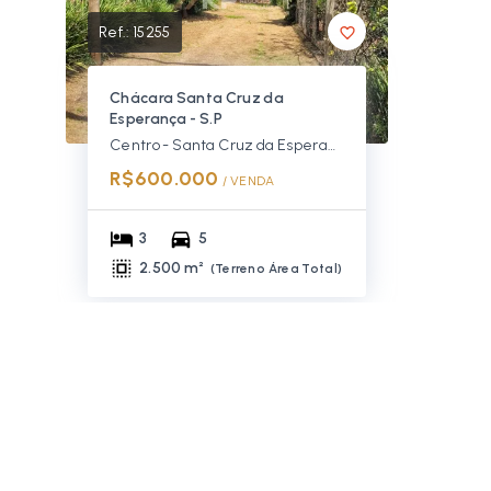
Ref.:
15255
Chácara Santa Cruz da
Esperança - S.P
Centro - Santa Cruz da Esperança/SP
R$600.000
/ 
VENDA
3
5
2.500 m²
(
Terreno Área Total
)