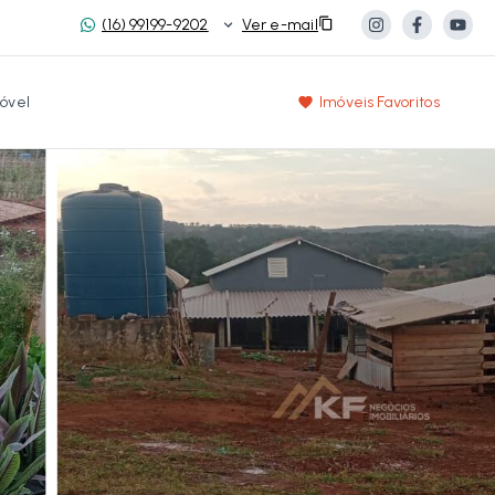
(16) 99199-9202
Ver e-mail
óvel
Imóveis Favoritos