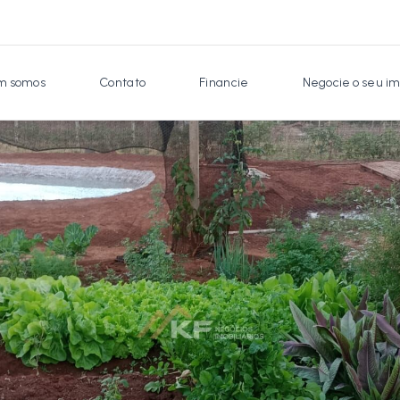
 somos
Contato
Financie
Negocie o seu im