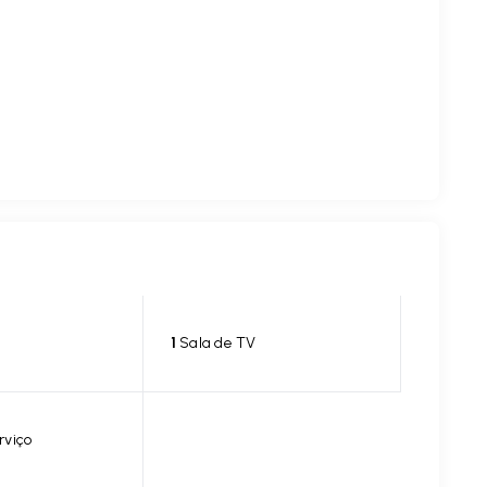
1
Sala de TV
rviço