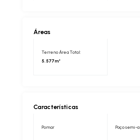
Áreas
Terreno Área Total:
5.577m²
Características
Pomar
Poço semi-a