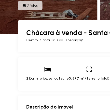
7
Fotos
Chácara à venda - Santa
Centro - Santa Cruz da Esperança/SP
2
Dormitórios, sendo
1
suíte
5.577 m²
(
Terreno Total
)
Descrição do imóvel