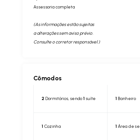
Assessoria completa
(As informações estão sujeitas
a alterações sem aviso prévio.
Consulte o corretor responsável. )
Cômodos
2
Dormitórios, sendo
1
suíte
1
Banheiro
1
Cozinha
1
Área de se