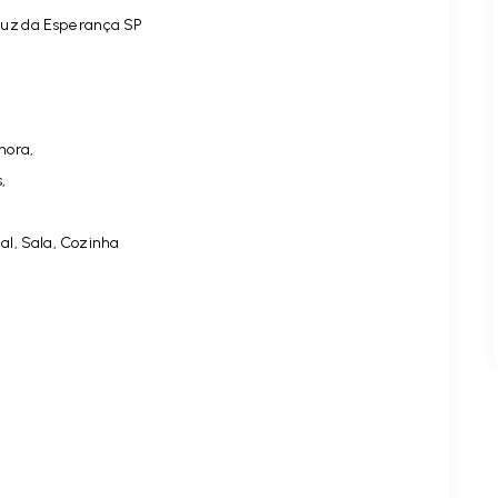
ruz da Esperança SP
hora,
,
al, Sala, Cozinha