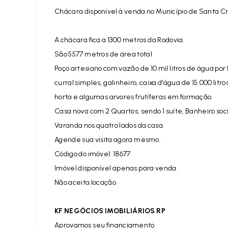
Chácara disponível à venda no Município de Santa C
A chácara fica a 1300 metros da Rodovia.
São 5577 metros de área total
Poço artesiano com vazão de 10 mil litros de água por 
curral simples, galinheiro, caixa d'água de 15.000 litros
horta e algumas arvores frutíferas em formação.
Casa nova com 2 Quartos, sendo 1 suíte, Banheiro soci
Varanda nos quatro lados da casa.
Agende sua visita agora mesmo.
Código do imóvel: 18677
Imóvel disponível apenas para venda.
Não aceita locação.
KF NEGÓCIOS IMOBILIÁRIOS RP
Aprovamos seu financiamento.