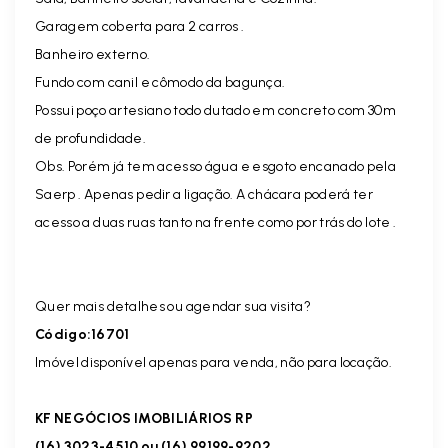
Garagem coberta para 2 carros .
Banheiro externo.
Fundo com canil e cômodo da bagunça.
Possui poço artesiano todo dutado em concreto com 30m
de profundidade.
Obs. Porém já tem acesso água e esgoto encanado pela
Saerp . Apenas pedir a ligação. A chácara poderá ter
acesso a duas ruas tanto na frente como por trás do lote .
Quer mais detalhes ou agendar sua visita?
Código:16701
Imóvel disponível apenas para venda, não para locação.
KF NEGÓCIOS IMOBILIÁRIOS RP
(16) 3023-4510 ou (16) 99199-9202