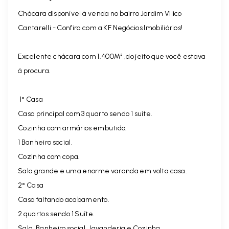
Chácara disponível à venda no bairro Jardim Vilico
Cantarelli - Confira com a KF Negócios Imobiliários!
Excelente chácara com 1.400M² ,do jeito que você estava
á procura.
1° Casa
Casa principal com 3 quarto sendo 1 suíte.
Cozinha com armários embutido.
1 Banheiro social.
Cozinha com copa.
Sala grande e uma enorme varanda em volta casa.
2° Casa
Casa faltando acabamento.
2 quartos sendo 1 Suíte.
Sala, Banheiro social , lavanderia e Cozinha.