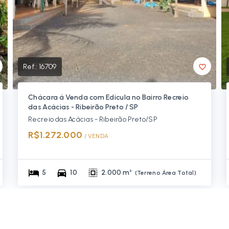
Ref.:
16709
Chácara á Venda com Edícula no Bairro Recreio
das Acácias - Ribeirão Preto / SP
Recreio das Acácias - Ribeirão Preto/SP
R$1.272.000
/ 
VENDA
5
10
2.000 m²
(
Terreno Área Total
)