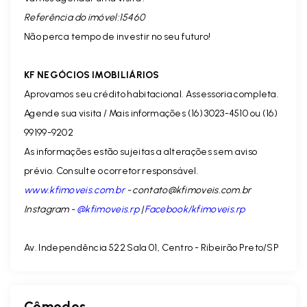
Referência do imóvel:15460
Não perca tempo de investir no seu futuro!
KF NEGÓCIOS IMOBILIÁRIOS
Aprovamos seu crédito habitacional. Assessoria completa.
Agende sua visita / Mais informações (16) 3023-4510 ou (16)
99199-9202
As informações estão sujeitas a alterações sem aviso
prévio. Consulte o corretor responsável.
www.kfimoveis.com.br
-
contato@kfimoveis.com.br
Instagram -
@kfimoveis.rp
|
Facebook/kfimoveis.rp
Av. Independência 522 Sala 01, Centro - Ribeirão Preto/SP
Cômodos