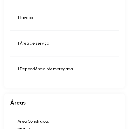
1
Lavabo
1
Área de serviço
1
Dependência p/empregada
Áreas
Área Construída: