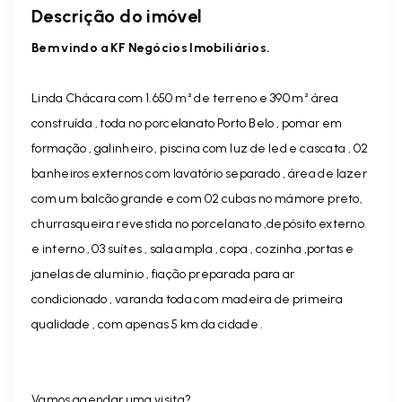
Descrição do imóvel
Bem vindo a KF Negócios Imobiliários.
Linda Chácara com 1.650 m² de terreno e 390 m² área
construída , toda no porcelanato Porto Belo , pomar em
formação , galinheiro , piscina com luz de led e cascata , 02
banheiros externos com lavatório separado , área de lazer
com um balcão grande e com 02 cubas no mámore preto,
churrasqueira revestida no porcelanato ,depósito externo
e interno , 03 suítes , sala ampla , copa , cozinha ,portas e
janelas de alumínio , fiação preparada para ar
condicionado , varanda toda com madeira de primeira
qualidade , com apenas 5 km da cidade .
Vamos agendar uma visita?