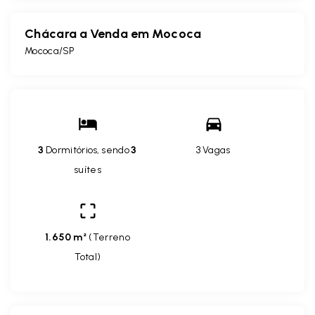
Chácara a Venda em Mococa
Mococa/SP
3
Dormitórios, sendo
3
3 Vagas
suítes
1.650 m²
(
Terreno
Total
)