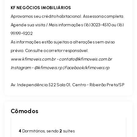
KF NEGÓCIOS IMOBILIÁRIOS
Aprovamos seu crédito habitacional. Assessoria completa.
Agende sua visita / Mais informações (16) 3023-4510 ou (16)
99199-9202
As informações estão sujeitas a alterações sem aviso
prévio. Consulte o corretor responsável.
www.kfimoveis.com.br -
contato@kfimoveis.com.br
Instagram - @kfimoveis.rp | Facebook/kfimoveis.rp
Av. Independência 522 Sala 01, Centro - Ribeirão Preto/SP
Cômodos
4
Dormitórios, sendo
2
suítes