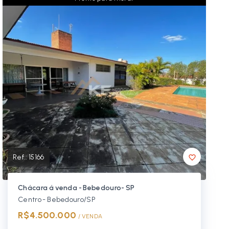
Ref.:
15166
Chácara á venda - Bebedouro- SP
Centro - Bebedouro/SP
R$4.500.000
/ 
VENDA