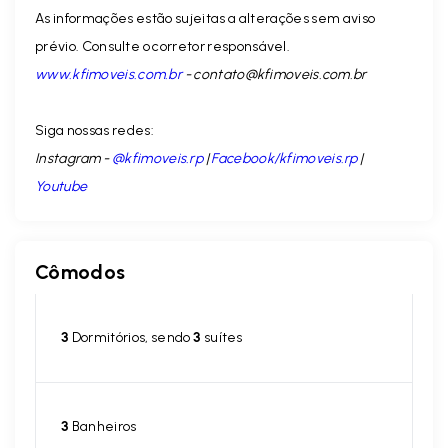
As informações estão sujeitas a alterações sem aviso
prévio. Consulte o corretor responsável.
www.kfimoveis.com.br
-
contato@kfimoveis.com.br
Siga nossas redes:
Instagram -
@kfimoveis.rp
|
Facebook/kfimoveis.rp
|
Youtube
Cômodos
3
Dormitórios, sendo
3
suítes
3
Banheiros