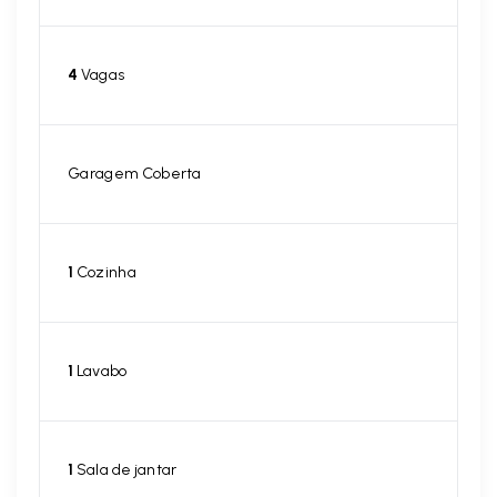
4
Vagas
Garagem Coberta
1
Cozinha
1
Lavabo
1
Sala de jantar