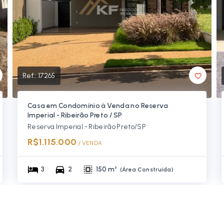
Ref.:
17265
Casa em Condomínio à Venda no Reserva
Imperial - Ribeirão Preto / SP
Reserva Imperial - Ribeirão Preto/SP
R$1.115.000
/ 
VENDA
3
2
150 m²
(
Área Construída
)