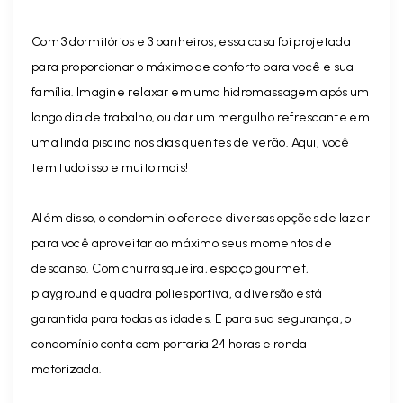
Com 3 dormitórios e 3 banheiros, essa casa foi projetada
para proporcionar o máximo de conforto para você e sua
família. Imagine relaxar em uma hidromassagem após um
longo dia de trabalho, ou dar um mergulho refrescante em
uma linda piscina nos dias quentes de verão. Aqui, você
tem tudo isso e muito mais!
Além disso, o condomínio oferece diversas opções de lazer
para você aproveitar ao máximo seus momentos de
descanso. Com churrasqueira, espaço gourmet,
playground e quadra poliesportiva, a diversão está
garantida para todas as idades. E para sua segurança, o
condomínio conta com portaria 24 horas e ronda
motorizada.