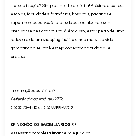
E a localização? Simplesmente perfeita! Próximo a bancos,
escolas, faculdades, farmácias, hospitais, padarias e
supermercados, você terá tudo ao seu alcance sem
precisar se deslocar muito. Além disso, estar perto de uma
rodovia e de um shopping facilita ainda mais sua vida,
garantindo que você esteja conectado a tudo o que
precisa.
Informações ou visitas?
Referência do imóvel:12776
(16) 3023-4510 ou (16) 99199-9202
KF NEGÓCIOS IMOBILIÁRIOS RP
Assessoria completa financeira e jurídica!