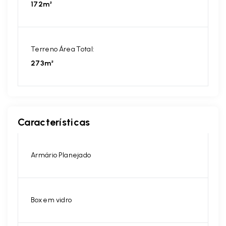
172m²
Terreno Área Total:
273m²
Características
Armário Planejado
Box em vidro