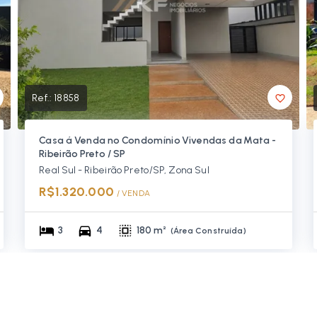
Ref.:
18858
Casa á Venda no Condomínio Vivendas da Mata -
Ribeirão Preto / SP
Real Sul - Ribeirão Preto/SP, Zona Sul
R$1.320.000
/ 
VENDA
3
4
180 m²
(
Área Construída
)