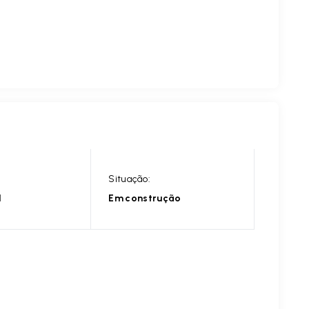
Situação:
l
Em construção