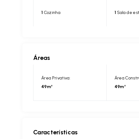
1
Cozinha
1
Sala de es
Áreas
Área Privativa:
Área Constr
49m²
49m²
Características