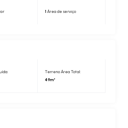
tar
1
Área de serviço
uída:
Terreno Área Total:
49m²