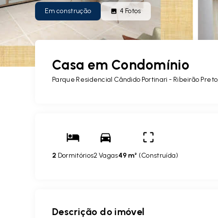
Em construção
4
Fotos
Casa em Condomínio
Parque Residencial Cândido Portinari - Ribeirão Pret
2
Dormitórios
2 Vagas
49 m²
(
Construída
)
Descrição do imóvel