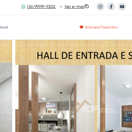
(16) 99199-9202
Ver e-mail
óvel
Imóveis Favoritos