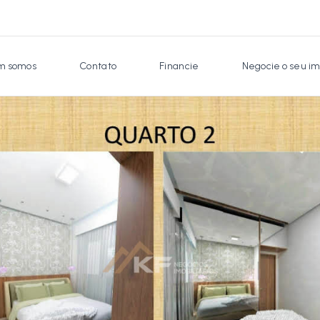
 somos
Contato
Financie
Negocie o seu im