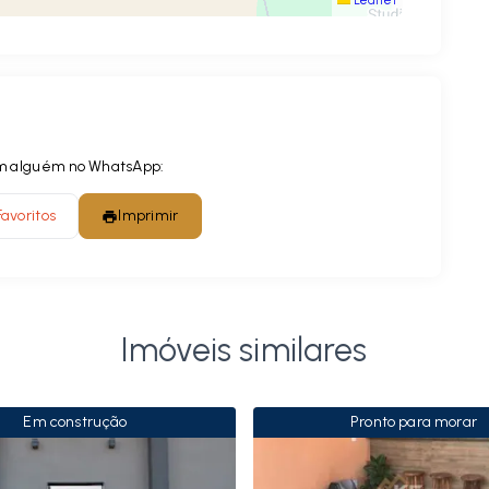
Leaflet
com alguém no WhatsApp:
Favoritos
Imprimir
Imóveis similares
Em construção
Pronto para morar