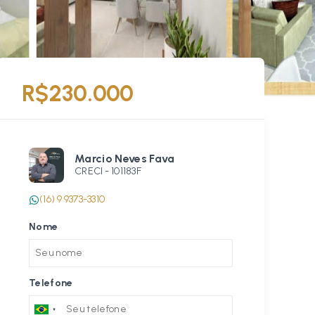
R$230.000
Marcio Neves Fava
CRECI -
101183F
(16) 9 9373-3310
Nome
Telefone