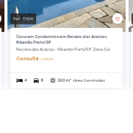
Ref.:
17604
Casa em Condomínio em Recreio das Acácias,
Ribeirão Preto/SP
Recreio das Acácias - Ribeirão Preto/SP, Zona Sul
Consulte
/ 
VENDA
4
8
260 m²
(
Área Construída
)