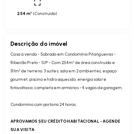
254 m²
(
Construída
)
Descrição do imóvel
Casa à venda - Sobrado em Condomínio Pitangueiras -
Ribeirão Preto - S/P - Com 254m² de área construída e
311m² de terreno. 3 suítes, sala em 2 ambientes, espaço
gourmet, piscina e hidro aquecido, energia solar e
fotovoltaica, completa em armários - 4 vagas de garagem.
Condomínio com portaria 24 horas.
APROVAMOS SEU CRÉDITO HABITACIONAL - AGENDE
SUA VISITA