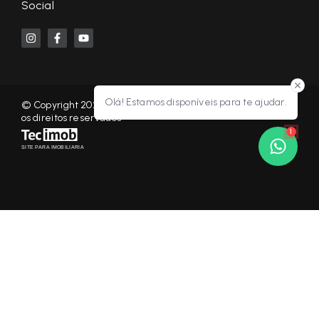
Social
Olá! Estamos disponíveis para te ajudar.
© Copyright 2026 - KF NEGÓCIOS IMOBILIÁRIOS RP - Todos
os direitos reservados
1
SITE PARA IMOBILIARIA
Início
Histórico
Favoritos