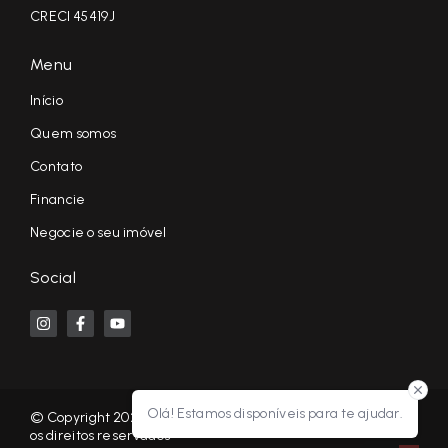
CRECI 45419J
Menu
Início
Quem somos
Contato
Financie
Negocie o seu imóvel
Social
Olá! Estamos disponíveis para te ajudar.
© Copyright 2026 - KF NEGÓCIOS IMOBILIÁRIOS RP - Todos
os direitos reservados