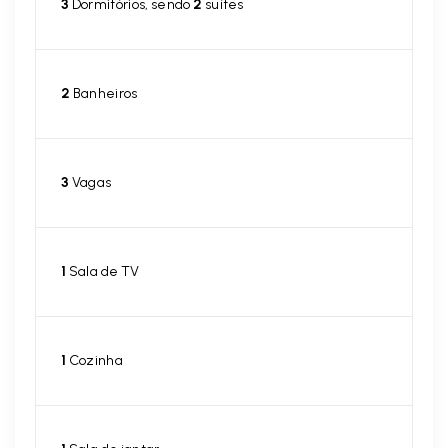
3
Dormitórios, sendo
2
suítes
2
Banheiros
3
Vagas
1
Sala de TV
1
Cozinha