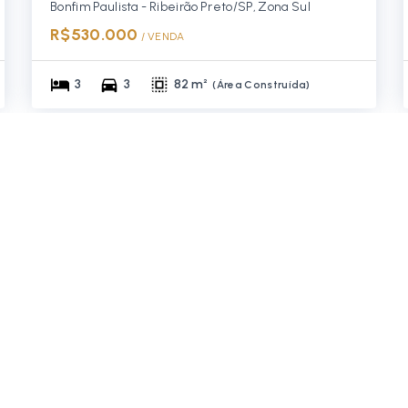
Bonfim Paulista - Ribeirão Preto/SP, Zona Sul
R$530.000
/ 
VENDA
3
3
82 m²
(
Área Construída
)