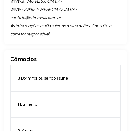
WWW.KFIMOVEIS.COM.BR /
WWW.CORRETORESECIA.COM.BR -
contato@kfimoveis.com.br
As informações estão sujeitas a alterações. Consulte o
corretor responsável.
Cômodos
3
Dormitórios, sendo
1
suíte
1
Banheiro
2
Vagas