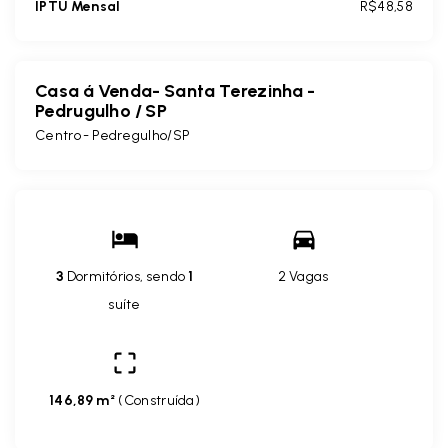
IPTU Mensal
R$48,58
Casa á Venda- Santa Terezinha -
Pedrugulho / SP
Centro - Pedregulho/SP
3
Dormitórios, sendo
1
2 Vagas
suíte
146,89 m²
(
Construída
)