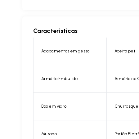
Características
Acabamentos em gesso
Aceita pet
Armário Embutido
Armário na 
Box em vidro
Churrasque
Murado
Portão Eletr