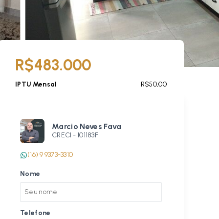
R$483.000
IPTU Mensal
R$50,00
Marcio Neves Fava
CRECI -
101183F
(16) 9 9373-3310
Nome
Telefone