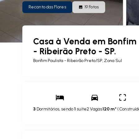
Recanto das Flores
19
Fotos
Casa à Venda em Bonfim P
- Ribeirão Preto - SP.
Bonfim Paulista - Ribeirão Preto/SP, Zona Sul
3
Dormitórios, sendo
1
suíte
2 Vagas
120 m²
(
Construíd