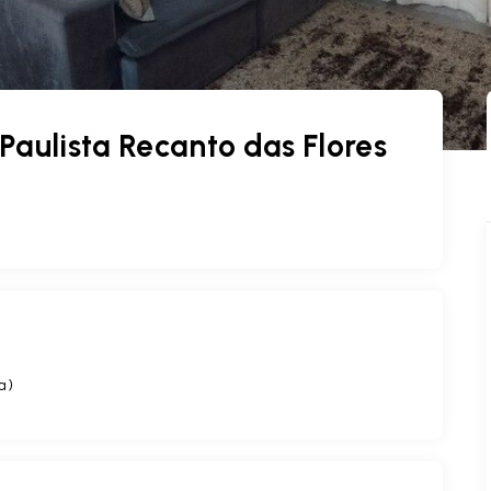
aulista Recanto das Flores
a
)