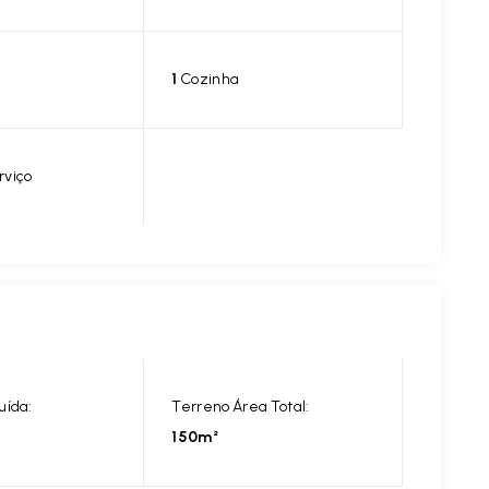
1
Cozinha
rviço
uída:
Terreno Área Total:
150m²