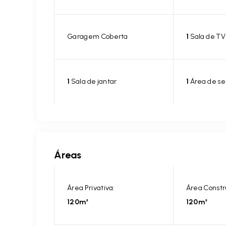
Garagem Coberta
1
Sala de TV
1
Sala de jantar
1
Área de se
Áreas
Área Privativa:
Área Constr
120m²
120m²