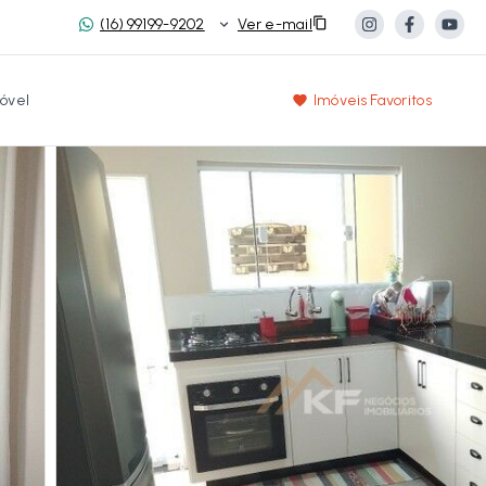
(16) 99199-9202
Ver e-mail
óvel
Imóveis Favoritos