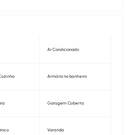
Ar Condicionado
Cozinha
Armário no banheiro
ira
Garagem Coberta
ônico
Varanda