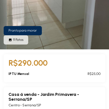
Pronto para morar
9
Fotos
R$290.000
IPTU Mensal
R$25,00
Casa á venda - Jardim Primavera -
Serrana/SP
Centro - Serrana/SP