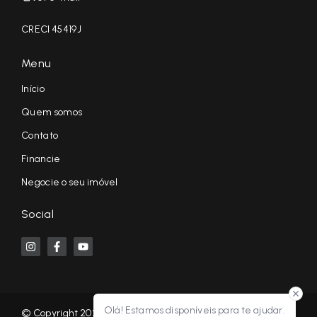
CRECI 45419J
Menu
Início
Quem somos
Contato
Financie
Negocie o seu imóvel
Social
Olá! Estamos disponíveis para te ajudar.
© Copyright 2026 - KF NEGÓCIOS IMOBILIÁRIOS RP - Todos