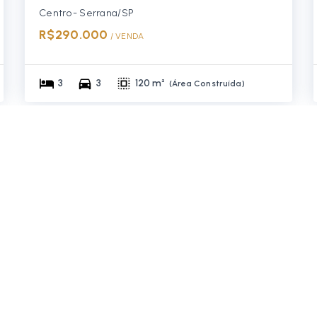
Centro - Serrana/SP
R$290.000
/ 
VENDA
3
3
120 m²
(
Área Construída
)