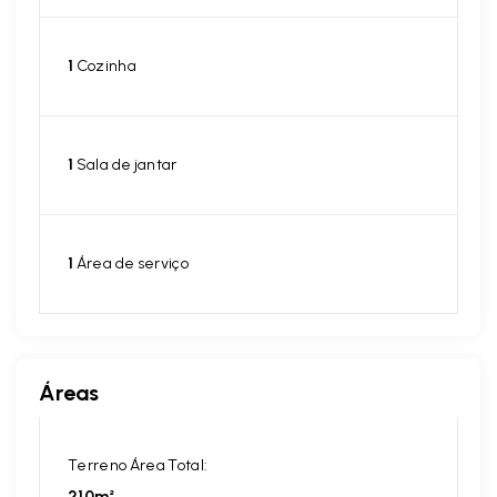
1
Cozinha
1
Sala de jantar
1
Área de serviço
Áreas
Terreno Área Total:
210m²