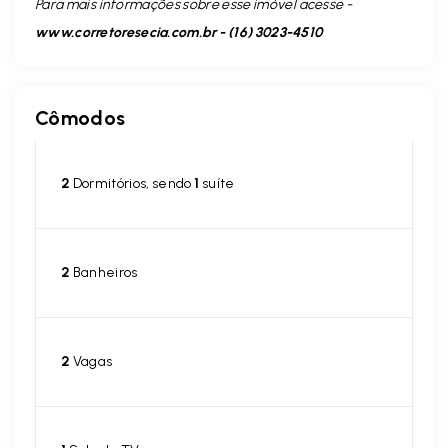
Para mais informações sobre esse imóvel acesse -
www.corretoresecia.com.br - (16) 3023-4510
Cômodos
2
Dormitórios, sendo
1
suíte
2
Banheiros
2
Vagas