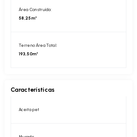
Área Construída:
58,25m²
Terreno Área Total:
193,50m²
Características
Aceita pet
Murado