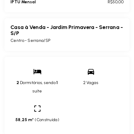
IPTU Mensal
R$50,00
Casa à Venda - Jardim Primavera - Serrana -
S/P
Centro - Serrana/SP
2
Dormitórios, sendo
1
2 Vagas
suíte
58,25 m²
(
Construída
)