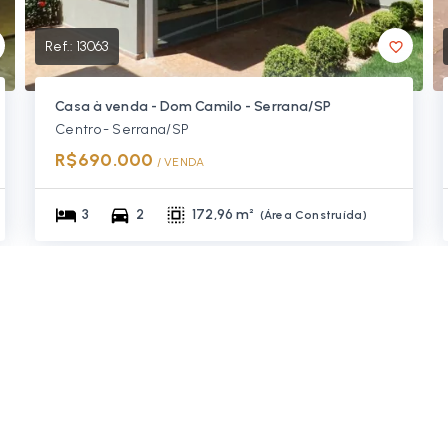
Ref.:
13063
Casa à venda - Dom Camilo - Serrana/SP
Centro - Serrana/SP
R$690.000
/ 
VENDA
3
2
172,96 m²
(
Área Construída
)