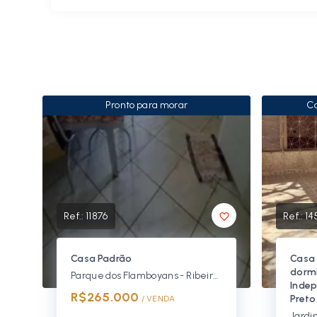
Pronto para morar
Ca
Ref.:
11876
Ref.:
14
Casa Padrão
Casa 
dormi
Parque dos Flamboyans - Ribeirão Preto/SP
Indep
R$265.000
Preto
/ 
VENDA