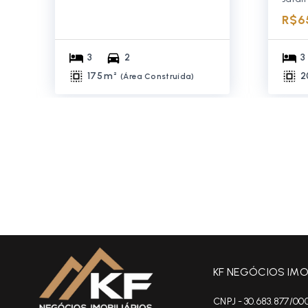
R$6
3
2
3
175 m²
2
(
Área Construída
)
KF NEGÓCIOS IMOB
CNPJ - 30.683.877/00