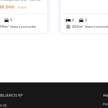
50.000
/ 
VENDA
3
3
2
04 m²
200 m²
(
Área Construída
)
(
Área Construí
ILIÁRIOS RP
Me
Iní
01-95