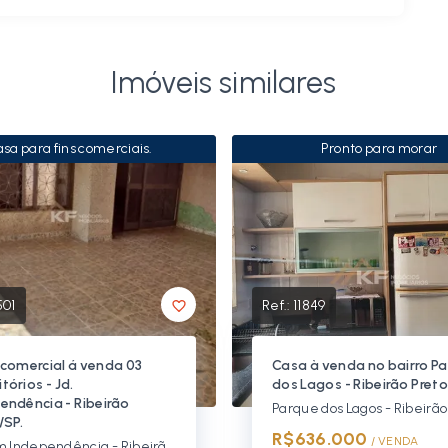
Imóveis similares
sa para fins comerciais.
Pronto para morar
501
Ref.:
11849
comercial á venda 03
Casa à venda no bairro P
tórios - Jd.
dos Lagos - Ribeirão Preto
endência - Ribeirão
/SP.
R$636.000
/ 
VENDA
Jardim Independência - Ribeirão Preto/SP