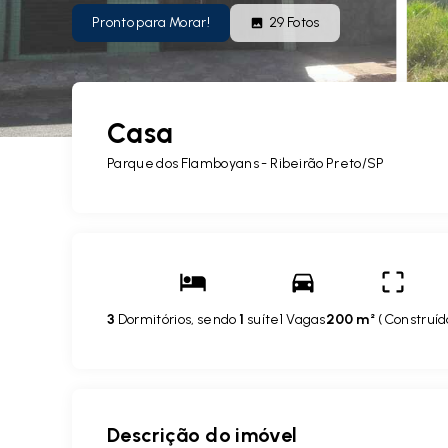
Pronto para Morar!
29
Fotos
Casa
Parque dos Flamboyans - Ribeirão Preto/SP
3
Dormitórios, sendo
1
suíte
1 Vagas
200 m²
(
Construíd
Descrição do imóvel