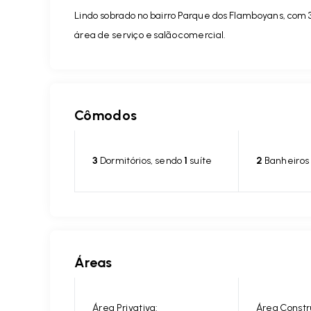
Lindo sobrado no bairro Parque dos Flamboyans, com 3 
área de serviço e salão comercial.
Cômodos
3
Dormitórios, sendo
1
suíte
2
Banheiros
Áreas
Área Privativa:
Área Constr