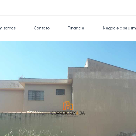
 somos
Contato
Financie
Negocie o seu im