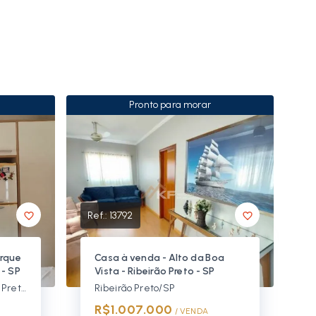
Pronto para morar
Ref.:
13792
arque
Casa à venda - Alto da Boa
 - SP
Vista - Ribeirão Preto - SP
Parque dos Lagos - Ribeirão Preto/SP
Ribeirão Preto/SP
R$1.007.000
/ 
VENDA