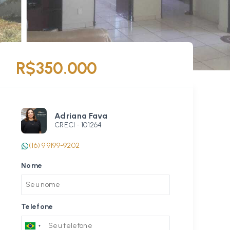
R$350.000
Adriana Fava
CRECI -
101264
(16) 9 9199-9202
Nome
Telefone