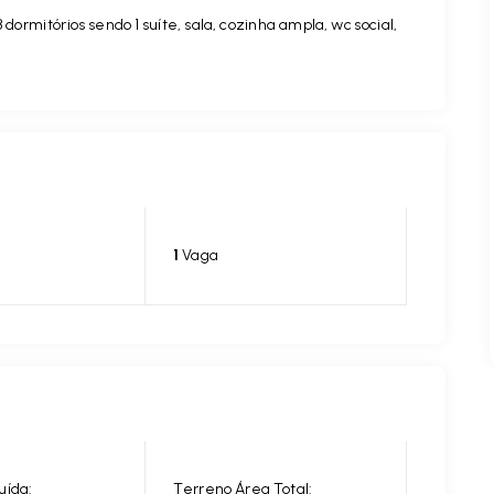
dormitórios sendo 1 suíte, sala, cozinha ampla, wc social,
1
Vaga
uída:
Terreno Área Total: