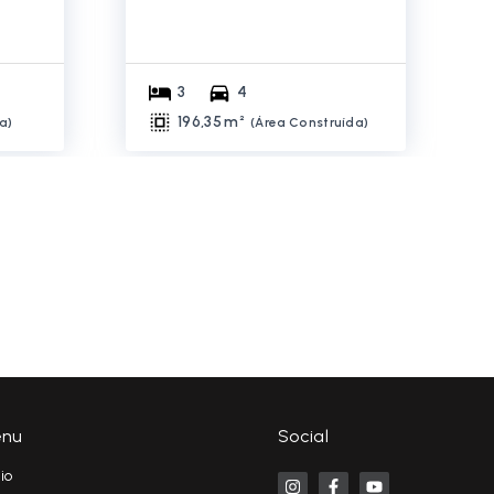
3
4
196,35 m²
da
)
(
Área Construída
)
nu
Social
cio