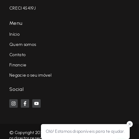
CRECI 45419J
Menu
Início
Quem somos
Contato
Financie
Negocie o seu imóvel
Social
Olá! Estamos disponíveis para te ajudar.
© Copyright 2026 - KF NEGÓCIOS IMOBILIÁRIOS RP - Todos
os direitos reservados