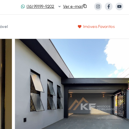
(16) 99199-9202
Ver e-mail
óvel
Imóveis Favoritos