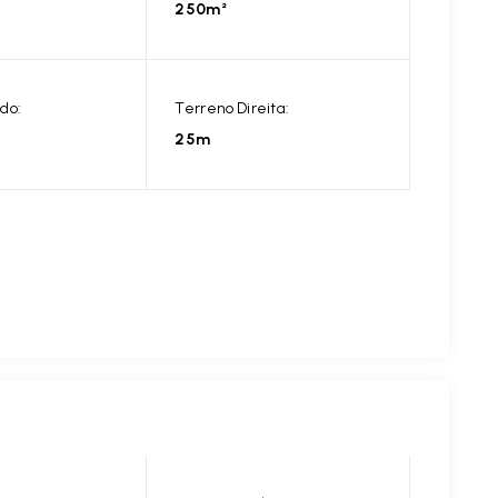
250m²
do:
Terreno Direita:
25m