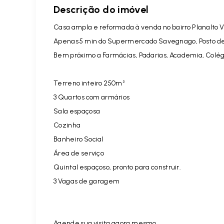
Descrição do imóvel
Casa ampla e reformada à venda no bairro Planalto 
Apenas 5 min do Supermercado Savegnago, Posto de
Bem próximo a Farmácias, Padarias, Academia, Colégi
Terreno inteiro 250m²
3 Quartos com armários
Sala espaçosa
Cozinha
Banheiro Social
Área de serviço
Quintal espaçoso, pronto para construir.
3 Vagas de garagem
Agende sua visita agora mesmo.