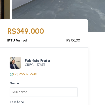
R$349.000
IPTU Mensal
R$100,00
Fabrício Frata
CRECI -
176511
(16) 9 9607-7940
Nome
Telefone