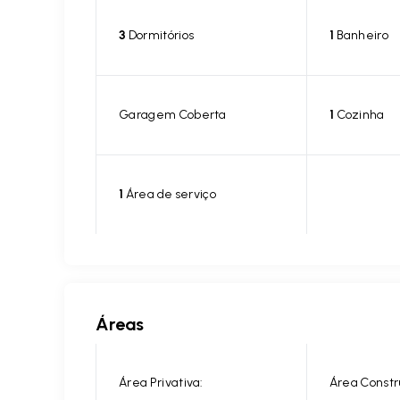
3
Dormitórios
1
Banheiro
Garagem Coberta
1
Cozinha
1
Área de serviço
Áreas
Área Privativa:
Área Constr