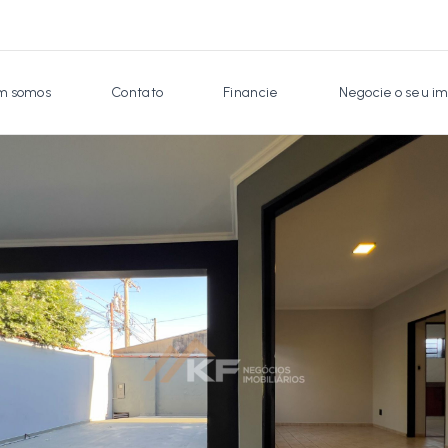
 somos
Contato
Financie
Negocie o seu im