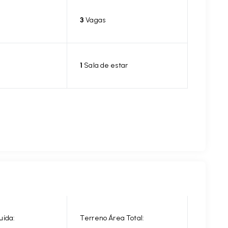
3
Vagas
1
Sala de estar
uída:
Terreno Área Total: