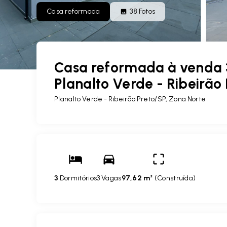
Casa reformada
38
Fotos
Casa reformada à venda 3
Planalto Verde - Ribeirão 
Planalto Verde - Ribeirão Preto/SP, Zona Norte
3
Dormitórios
3 Vagas
97,62 m²
(
Construída
)