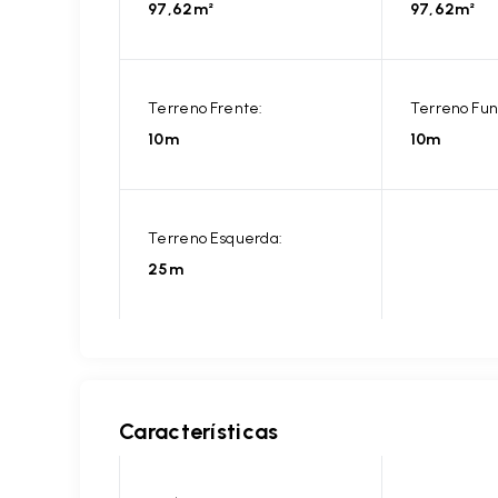
97,62m²
97,62m²
Terreno Frente:
Terreno Fun
10m
10m
Terreno Esquerda:
25m
Características