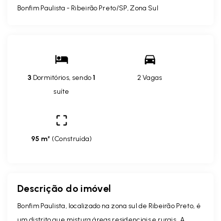
Bonfim Paulista - Ribeirão Preto/SP, Zona Sul
3
Dormitórios, sendo
1
2 Vagas
suíte
95 m²
(
Construída
)
Descrição do imóvel
Bonfim Paulista, localizado na zona sul de Ribeirão Preto, é
um distrito que mistura áreas residenciais e rurais. A