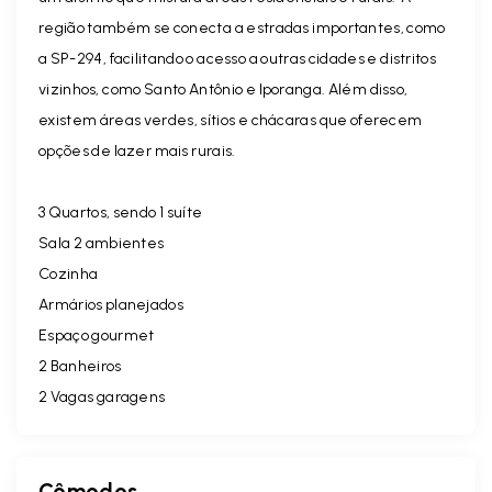
região também se conecta a estradas importantes, como
a SP-294, facilitando o acesso a outras cidades e distritos
vizinhos, como Santo Antônio e Iporanga. Além disso,
existem áreas verdes, sítios e chácaras que oferecem
opções de lazer mais rurais.
3 Quartos, sendo 1 suíte
Sala 2 ambientes
Cozinha
Armários planejados
Espaço gourmet
2 Banheiros
2 Vagas garagens
Cômodos