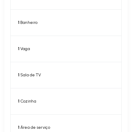
1
Banheiro
1
Vaga
1
Sala de TV
1
Cozinha
1
Área de serviço