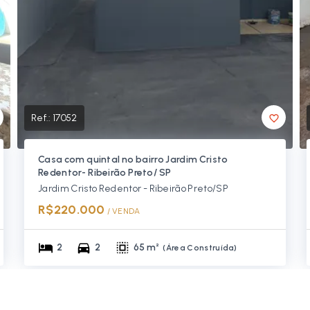
Ref.:
17052
Casa com quintal no bairro Jardim Cristo
Redentor- Ribeirão Preto/ SP
Jardim Cristo Redentor - Ribeirão Preto/SP
R$220.000
/ 
VENDA
2
2
65 m²
(
Área Construída
)