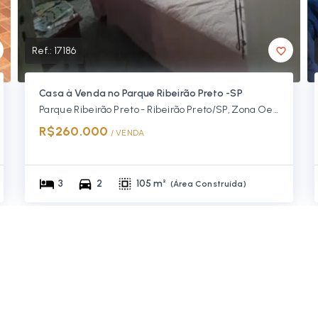
Ref.:
17186
Casa à Venda no Parque Ribeirão Preto -SP
Parque Ribeirão Preto - Ribeirão Preto/SP, Zona Oeste
R$260.000
/ 
VENDA
3
2
105 m²
(
Área Construída
)