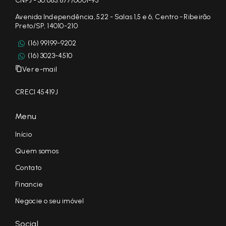
CNPJ - 30.683.877/0001-95
Avenida Independência, 522 - Salas 1,5 e 6, Centro - Ribeirão
Preto/SP, 14010-210
(16) 99199-9202
(16) 3023-4510
Ver e-mail
CRECI 45419J
Menu
Início
Quem somos
Contato
Financie
Negocie o seu imóvel
Social