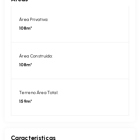
Área Privativa:
108m²
Área Construída:
108m²
Terreno Área Total:
159m²
Características