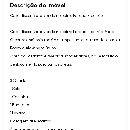
Descrição do imóvel
Casa disponível à venda no bairro Parque Ribeirão
Casa disponível à venda no bairro Parque Ribeirão Preto
O bairro está próximo á vias importantes da cidade, como a
Rodovia Alexandre Balbo
Avenida Patriarca e Avenida Bandeirantes, o que facilita o
deslocamento para outras áreas.
3 Quartos
1 Sala
1 Cozinha
1 Banheiro
1 Lavabo
Garagem ate 3 carros
Área de serviço, 1 Comodo grande