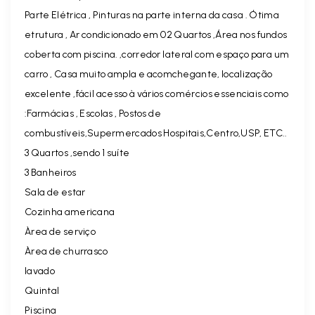
Parte Elétrica , Pinturas na parte interna da casa . Ótima
etrutura ,
Ar condicionado em 02 Quartos ,Área nos fundos
coberta com piscina.
,corredor lateral com espaço para um
carro , Casa muito ampla e acomchegante, localização
excelente ,fácil acesso à vários comércios essenciais como
:Farmácias , Escolas , Postos de
combustíveis,Supermercados Hospitais,Centro,USP, ETC..
3 Quartos ,sendo 1 suíte
3 Banheiros
Sala de estar
Cozinha americana
Àrea de serviço
Àrea de churrasco
lavado
Quintal
Piscina