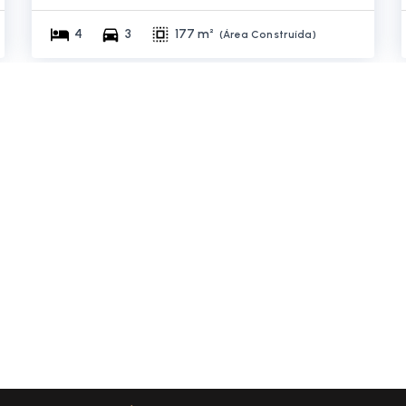
4
3
177 m²
(
Área Construída
)