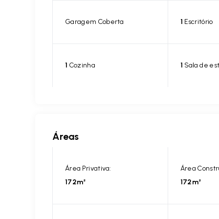
Garagem Coberta
1
Escritório
1
Cozinha
1
Sala de es
Áreas
Área Privativa:
Área Constr
172m²
172m²