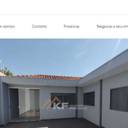
 somos
Contato
Financie
Negocie o seu im