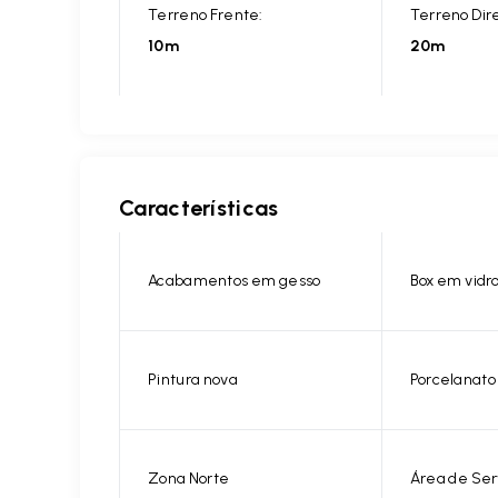
Terreno Frente:
Terreno Dire
10m
20m
Características
Acabamentos em gesso
Box em vidr
Pintura nova
Porcelanato
Zona Norte
Área de Ser