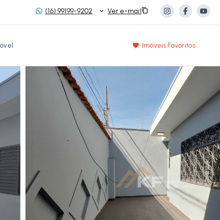
(16) 99199-9202
Ver e-mail
óvel
Imóveis Favoritos