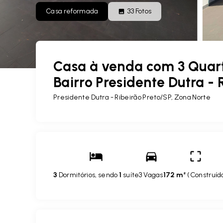
Casa reformada
33
Fotos
Casa à venda com 3 Quart
Bairro Presidente Dutra - 
Presidente Dutra - Ribeirão Preto/SP, Zona Norte
3
Dormitórios, sendo
1
suíte
3 Vagas
172 m²
(
Construíd