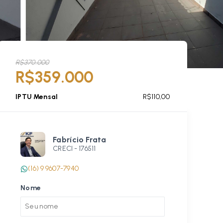
R$370.000
R$359.000
IPTU Mensal
R$110,00
Fabrício Frata
CRECI -
176511
(16) 9 9607-7940
Nome