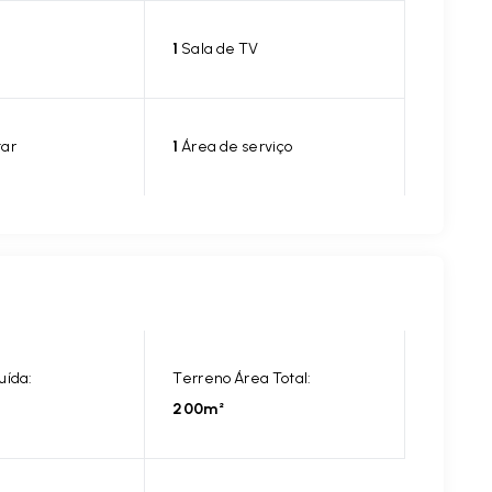
1
Sala de TV
tar
1
Área de serviço
uída:
Terreno Área Total:
200m²