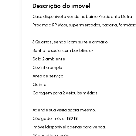
Descrição do imóvel
Casa disponível à venda no bairro Presidente Dutra
Próximo a RP Mobi, supermercados, padaria, farmácia
3 Quartos , sendo 1 com suite e armário
Banheiro social com box blindex
Sala 2 ambiente
Cozinha ampla
Área de serviço
Quintal
Garagem para 2 veículos médios
Agende sua visita agora mesmo.
Código do imóvel:
18718
Imóvel disponível apenas para venda.
Não aceita locação.