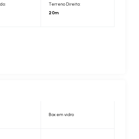
do:
Terreno Direita:
20m
Box em vidro