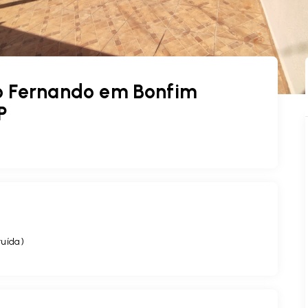
ão Fernando em Bonfim
P
ruída
)