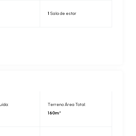
1
Sala de estar
uída:
Terreno Área Total:
160m²