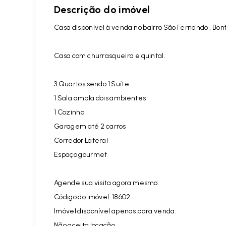
Descrição do imóvel
Casa disponível à venda no bairro São Fernando , Bonf
Casa com churrasqueira e quintal.
3 Quartos sendo 1 Suíte
1 Sala ampla dois ambientes
1 Cozinha
Garagem até 2 carros
Corredor Lateral
Espaço gourmet
Agende sua visita agora mesmo.
Código do imóvel: 18602
Imóvel disponível apenas para venda.
Não aceita locação.