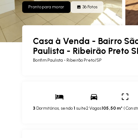
Pronto para morar
36
Fotos
Casa à Venda - Bairro S
Paulista - Ribeirão Preto S
Bonfim Paulista - Ribeirão Preto/SP
3
Dormitórios, sendo
1
suíte
2 Vagas
105,50 m²
(
Const