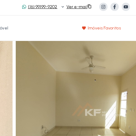
(16) 99199-9202
Ver e-mail
óvel
Imóveis Favoritos