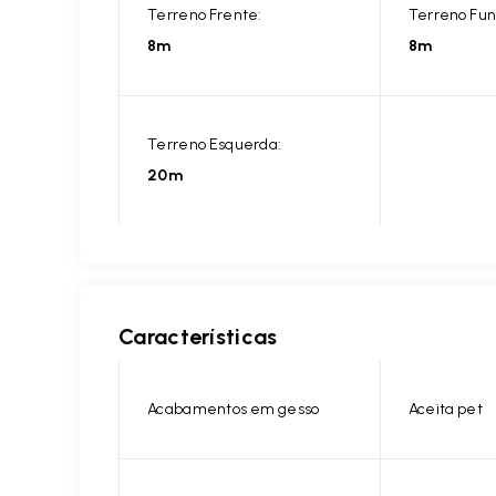
Terreno Frente:
Terreno Fun
8m
8m
Terreno Esquerda:
20m
Características
Acabamentos em gesso
Aceita pet