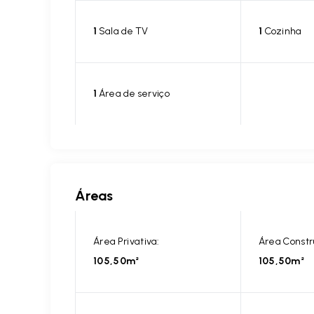
1
Sala de TV
1
Cozinha
1
Área de serviço
Áreas
Área Privativa:
Área Constr
105,50m²
105,50m²