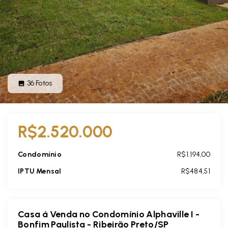
36
Fotos
R$2.520.000
Condomínio
R$1.194,00
IPTU Mensal
R$484,51
Casa á Venda no Condomínio Alphaville I -
Bonfim Paulista - Ribeirão Preto/SP