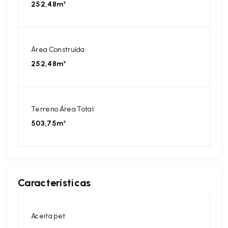
252,48m²
Área Construída:
252,48m²
Terreno Área Total:
503,75m²
Características
Aceita pet