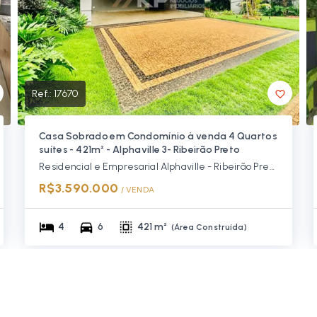
Ref.:
17670
Casa Sobrado em Condomínio à venda 4 Quartos
suítes - 421m² - Alphaville 3- Ribeirão Preto
Residencial e Empresarial Alphaville - Ribeirão Preto/SP, Zona Sul
R$3.590.000
/ 
VENDA
4
6
421 m²
(
Área Construída
)