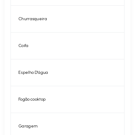
Churrasqueira
Coifa
Espelho D'água
Fogão cooktop
Garagem