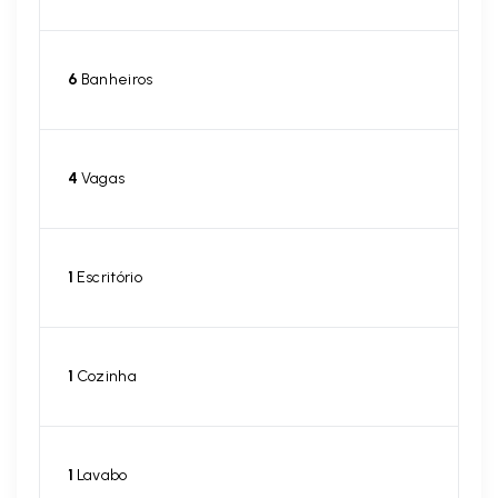
6
Banheiros
4
Vagas
1
Escritório
1
Cozinha
1
Lavabo