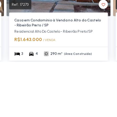
Ref.:
17273
Casa em Condomínio à Venda no Alto do Castelo
- Ribeirão Preto / SP
Residencial Alto Do Castelo - Ribeirão Preto/SP
R$1.643.000
/ 
VENDA
3
4
290 m²
(
Área Construída
)