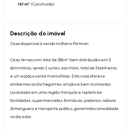
161 m²
(
Construída
)
Descrição do imóvel
Casa disponível à venda no Bairro Portinari
Casa térrea com total de 336m² bem distribuídos em 3
dormitórios, sendo 2 suítes, escritório, total de 3 banheiros
e um espaço verde maravilhoso. Esta casa oferece
ambientes aconchegantes, amplos e bem iluminados.
Localizada em uma região tranquila e repleta de
facilidades: supermercados, farmácias, padarias, rodovia
Anhanguera e transporte público, garantindo comodidade
no dia a dia.