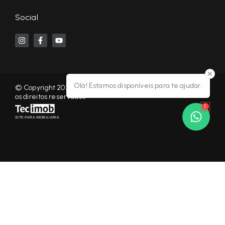
Social
Olá! Estamos disponíveis para te ajudar.
© Copyright 2026 - KF NEGÓCIOS IMOBILIÁRIOS RP - Todos
os direitos reservados
1
SITE PARA IMOBILIARIA
Início
Histórico
Favoritos