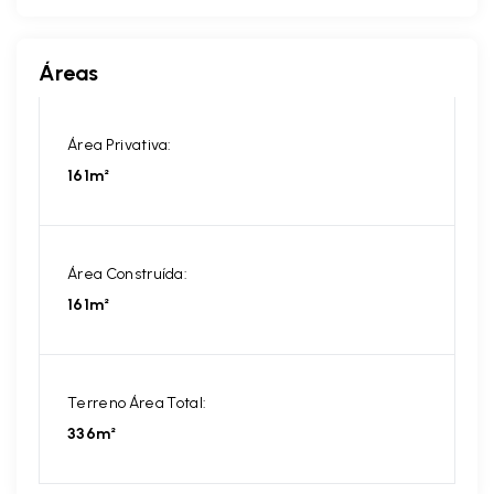
Áreas
Área Privativa:
161m²
Área Construída:
161m²
Terreno Área Total:
336m²