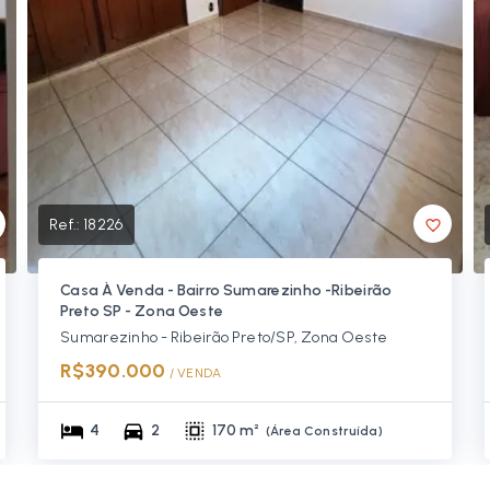
Ref.:
18226
Casa À Venda - Bairro Sumarezinho -Ribeirão
Preto SP - Zona Oeste
Sumarezinho - Ribeirão Preto/SP, Zona Oeste
R$390.000
/ 
VENDA
4
2
170 m²
(
Área Construída
)