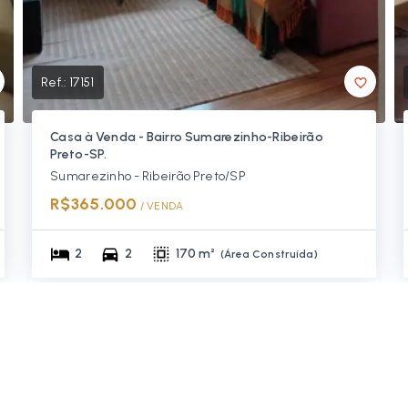
Ref.:
17151
Casa à Venda - Bairro Sumarezinho-Ribeirão
Preto-SP.
Sumarezinho - Ribeirão Preto/SP
R$365.000
/ 
VENDA
2
2
170 m²
(
Área Construída
)