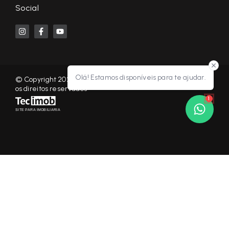
Social
Olá! Estamos disponíveis para te ajudar.
© Copyright 2026 - KF NEGÓCIOS IMOBILIÁRIOS RP - Todos
os direitos reservados
1
SITE PARA IMOBILIARIA
Início
Histórico
Favoritos