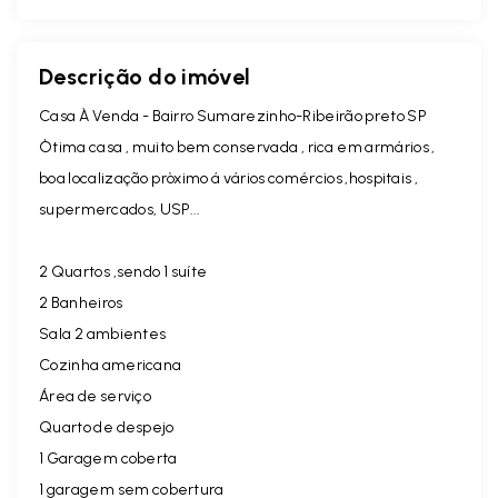
Descrição do imóvel
Casa À Venda - Bairro Sumarezinho-Ribeirão preto SP
Òtima casa , muito bem conservada , rica em armários ,
boa localização pròximo á vários comércios ,hospitais ,
supermercados, USP...
2 Quartos ,sendo 1 suíte
2 Banheiros
Sala 2 ambientes
Cozinha americana
Área de serviço
Quarto de despejo
1 Garagem coberta
1 garagem sem cobertura