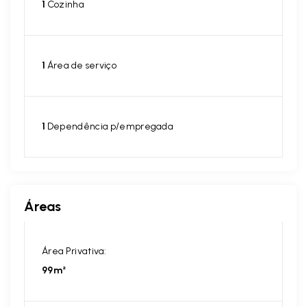
1
Cozinha
1
Área de serviço
1
Dependência p/empregada
Áreas
Área Privativa:
99m²