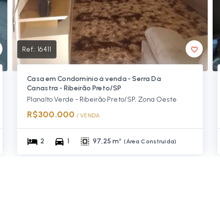
Ref.:
16411
Casa em Condomínio á venda - Serra Da
Canastra - Ribeirão Preto/SP
Planalto Verde - Ribeirão Preto/SP, Zona Oeste
R$300.000
/ 
VENDA
2
1
97,25 m²
(
Área Construída
)