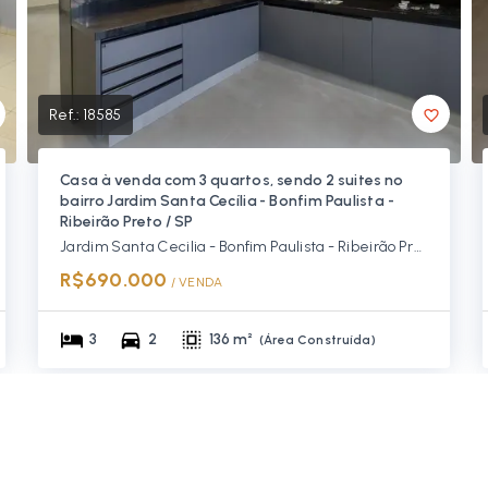
Ref.:
18585
Casa à venda com 3 quartos, sendo 2 suites no
bairro Jardim Santa Cecília - Bonfim Paulista -
Ribeirão Preto / SP
Jardim Santa Cecilia - Bonfim Paulista - Ribeirão Preto/SP, Zona Sul
R$690.000
/ 
VENDA
3
2
136 m²
(
Área Construída
)