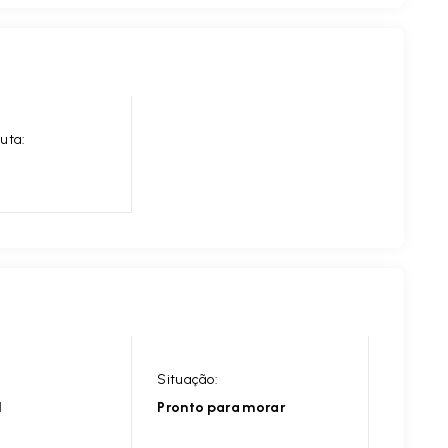
uta:
Situação:
l
Pronto para morar