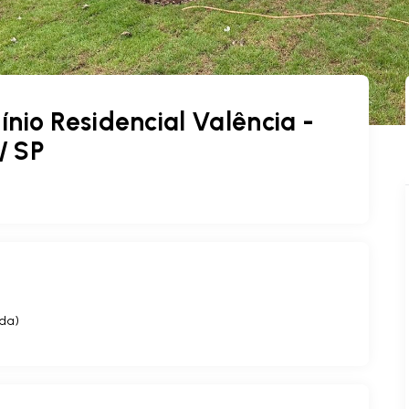
io Residencial Valência -
 / SP
ída
)