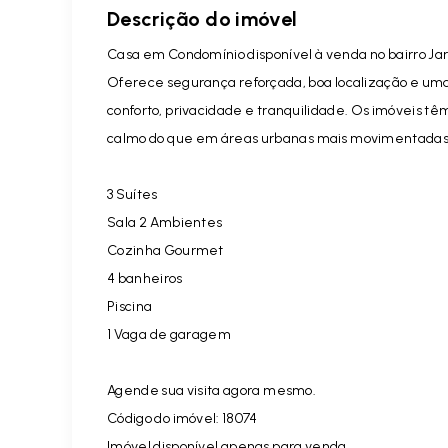
Descrição do imóvel
Casa em Condomínio disponível à venda no bairro Jar
Oferece segurança reforçada, boa localização e uma
conforto, privacidade e tranquilidade. Os imóveis t
calmo do que em áreas urbanas mais movimentadas
3 Suítes
Sala 2 Ambientes
Cozinha Gourmet
4 banheiros
Piscina
1 Vaga de garagem
Agende sua visita agora mesmo.
Código do imóvel: 18074
Imóvel disponível apenas para venda.