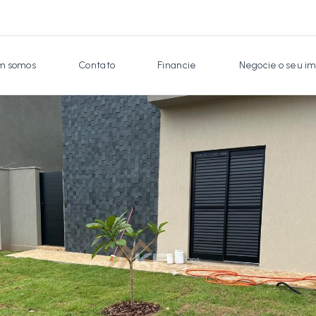
 somos
Contato
Financie
Negocie o seu im