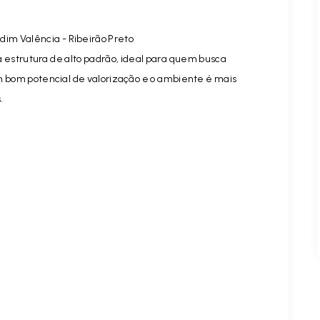
dim Valência - Ribeirão Preto
 estrutura de alto padrão, ideal para quem busca
êm bom potencial de valorização e o ambiente é mais
.