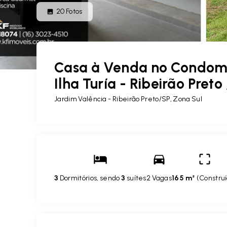
20
Fotos
Casa à Venda no Condomín
Ilha Turía - Ribeirão Preto
Jardim Valência - Ribeirão Preto/SP, Zona Sul
3
Dormitórios, sendo
3
suítes
2 Vagas
165 m²
(
Constru