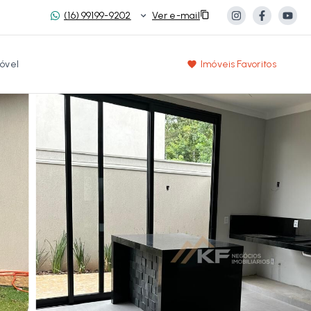
(16) 99199-9202
Ver e-mail
óvel
Imóveis Favoritos