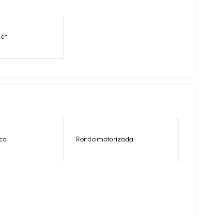
et
ico
Ronda motorizada