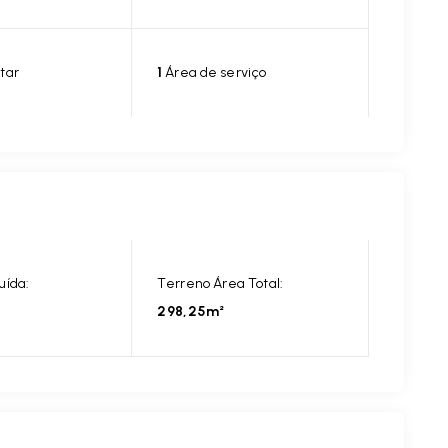
tar
1
Área de serviço
uída:
Terreno Área Total:
298,25m²