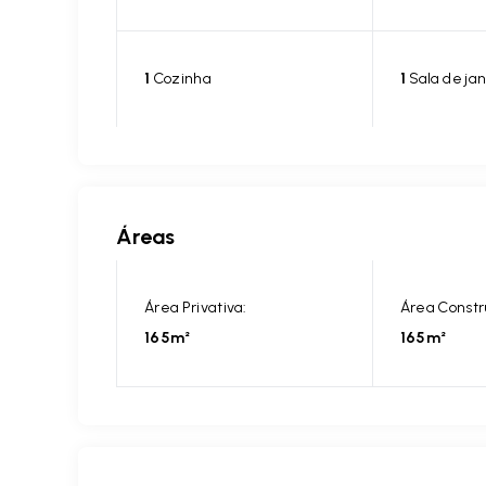
1
Cozinha
1
Sala de jan
Áreas
Área Privativa:
Área Constr
165m²
165m²