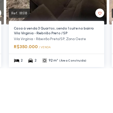
Ref.:
18518
Casa à venda 3 Quartos, sendo 1 suite no bairro
Vila Virginia - Riebrião Preto / SP
Vila Virgínia - Ribeirão Preto/SP, Zona Oeste
R$350.000
/ 
VENDA
2
2
92 m²
(
Área Construída
)