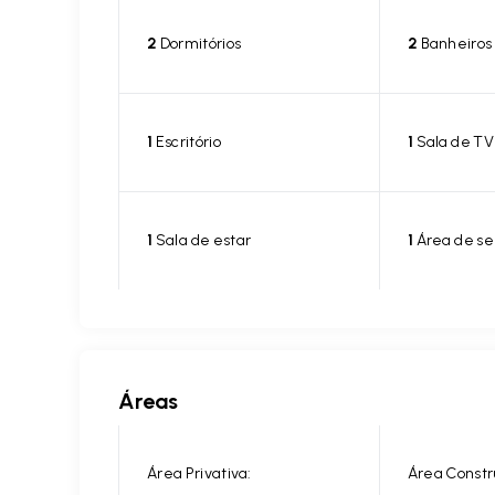
2
Dormitórios
2
Banheiros
1
Escritório
1
Sala de TV
1
Sala de estar
1
Área de se
Áreas
Área Privativa:
Área Constr