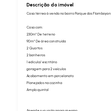
Descrição do imóvel
Casa térrea à venda no bairro Parque dos Flamboyan
Casa com:
230m² De terreno
90m² De área construída
2 Quartos
2 banheiros
1 edícula/ escritório
garagem para 2 veículos
Acabamento em porcelanato
Planejados na cozinha
Amplo quintal
Agende sua visita agora mesmo.