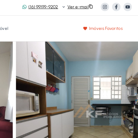
(16) 99199-9202
Ver e-mail
óvel
Imóveis Favoritos