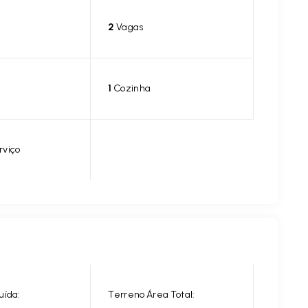
2
Vagas
1
Cozinha
rviço
uída:
Terreno Área Total: