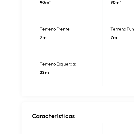
90m²
90m²
Terreno Frente:
Terreno Fun
7m
7m
Terreno Esquerda:
33m
Características