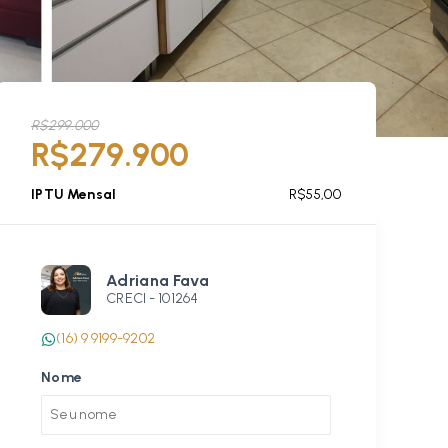
R$299.000
R$279.900
IPTU Mensal
R$55,00
Adriana Fava
CRECI -
101264
(16) 9 9199-9202
Nome