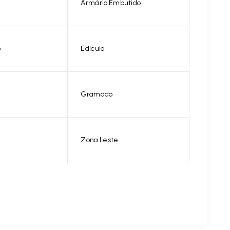
Armário Embutido
o
Edícula
Gramado
Zona Leste