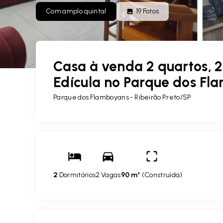
Com amplo quintal
19
Fotos
Casa à venda 2 quartos, 2
Edícula no Parque dos Fl
Parque dos Flamboyans - Ribeirão Preto/SP
2
Dormitórios
2 Vagas
90 m²
(
Construída
)