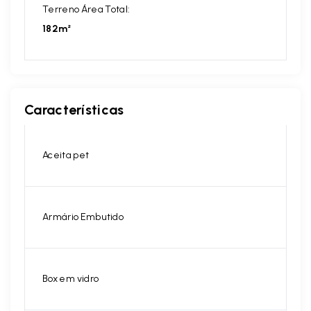
Terreno Área Total:
182m²
Características
Aceita pet
Armário Embutido
Box em vidro