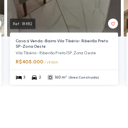
Ref.:
18482
Casa á Venda -Bairro Vila Tibério- Ribeirão Preto
SP-Zona Oeste
Vila Tibério - Ribeirão Preto/SP, Zona Oeste
R$405.000
/ 
VENDA
3
2
160 m²
(
Área Construída
)