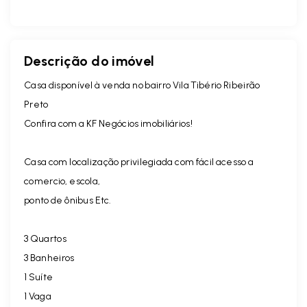
Descrição do imóvel
Casa disponível à venda no bairro Vila Tibério Ribeirão
Preto
Confira com a KF Negócios imobiliários!
Casa com localização privilegiada com fácil acesso a
comercio, escola,
ponto de ônibus Etc.
3 Quartos
3 Banheiros
1 Suíte
1 Vaga