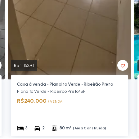
Ref.:
16370
Casa á venda - Planalto Verde - Ribeirão Preto
Planalto Verde - Ribeirão Preto/SP
R$240.000
/ 
VENDA
3
2
80 m²
(
Área Construída
)