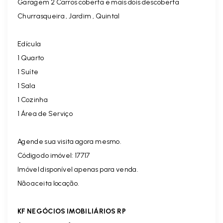
Garagem 2 Carros coberta e mais dois descoberta
Churrasqueira , Jardim , Quintal
Edícula
1 Quarto
1 Suíte
1 Sala
1 Cozinha
1 Área de Serviço
Agende sua visita agora mesmo.
Código do imóvel: 17717
Imóvel disponível apenas para venda.
Não aceita locação.
KF NEGÓCIOS IMOBILIÁRIOS RP