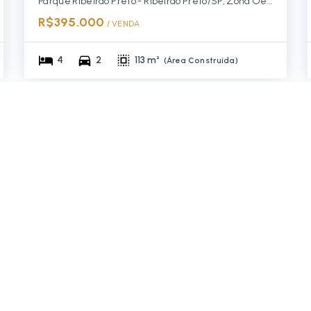
Parque Ribeirão Preto - Ribeirão Preto/SP, Zona Oeste
R$395.000
/ 
VENDA
4
2
113 m²
(
Área Construída
)