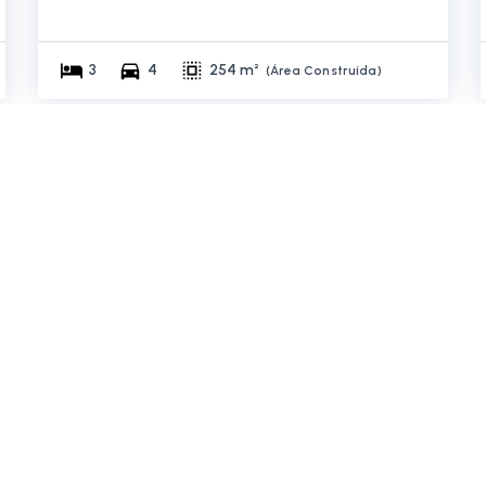
3
4
254 m²
(
Área Construída
)