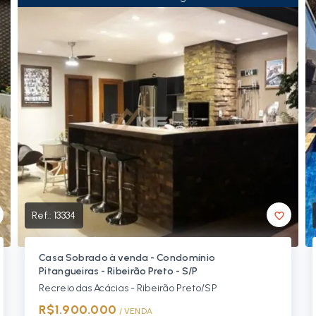
Ref.:
13334
Casa Sobrado à venda - Condomínio
Pitangueiras - Ribeirão Preto - S/P
Recreio das Acácias - Ribeirão Preto/SP
R$1.900.000
/ 
VENDA