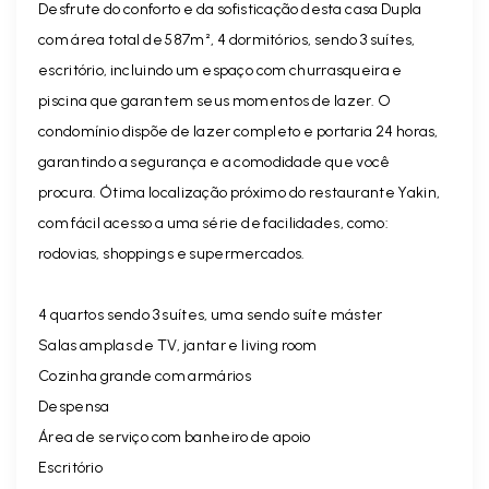
Desfrute do conforto e da sofisticação desta casa Dupla
com área total de 587m², 4 dormitórios, sendo 3 suítes,
escritório, incluindo um espaço com churrasqueira e
piscina que garantem seus momentos de lazer. O
condomínio dispõe de lazer completo e portaria 24 horas,
garantindo a segurança e a comodidade que você
procura. Ótima localização próximo do restaurante Yakin,
com fácil acesso a uma série de facilidades, como:
rodovias, shoppings e supermercados.
4 quartos sendo 3 suítes, uma sendo suíte máster
Salas amplas de TV, jantar e living room
Cozinha grande com armários
Despensa
Área de serviço com banheiro de apoio
Escritório