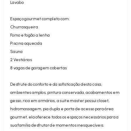
Lavabo
Espaço gourmet completo com:
Churrasqueira
Forno e fogão a lenha
Piscina aquecida
Sauna
2 Vestiários
8 vagas de garagem cobertas
Desfrute do conforto e da sofisticação desta casa,
ambientes amplos, pintura conservada, acabamentos em
gesso, rica em armários, a suite master possui closet,
hidromassagem, pia dupla e porta de acesso para área
gourmet, ela oferece todos os espaços necessários para a
sua família desfrutar de momentos inesquecíveis.