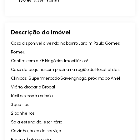
179 m²
(
Construída
)
Descrição do imóvel
Casa disponível à venda no bairro Jardim Paulo Gomes
Romeu
Confira com a KF Negócios Imobiliários!
Casa de esquina com piscina na região do Hospital das
Clinicas, Supermercado Savengnago, próximo ao Anél
Viário, drogaria Drogal
fácil acesso á rodovia.
3 quartos
2 banheiros
Sala estendida, escritório
Cozinha, área de serviço
Piscina, balcão e pia