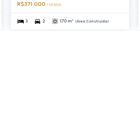
R$371.000
/ 
VENDA
3
2
170 m²
(
Área Construída
)