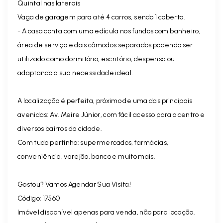
Quintal nas laterais
Vaga de garagem para até 4 carros, sendo 1 coberta.
- A casa conta com uma edícula nos fundos com banheiro,
área de serviço e dois cômodos separados podendo ser
utilizado como dormitório, escritório, despensa ou
adaptando a sua necessidade ideal.
A localização é perfeita, próximo de uma das principais
avenidas: Av. Meire Júnior, com fácil acesso para o centro e
diversos bairros da cidade.
Com tudo pertinho: supermercados, farmácias,
conveniência, varejão, banco e muito mais.
Gostou? Vamos Agendar Sua Visita!
Código: 17560
Imóvel disponível apenas para venda, não para locação.