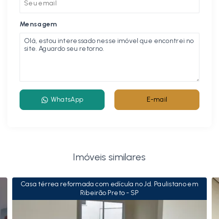
Mensagem
WhatsApp
E-mail
Imóveis similares
Casa térrea reformada com edícula no Jd. Paulistano em
Ribeirão Preto - SP