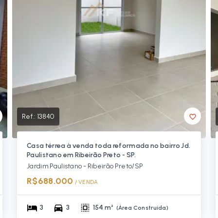
Ref.:
13840
Casa térrea à venda toda reformada no bairro Jd.
Paulistano em Ribeirão Preto - SP.
Jardim Paulistano - Ribeirão Preto/SP
R$688.000
/ 
VENDA
3
3
154 m²
(
Área Construída
)