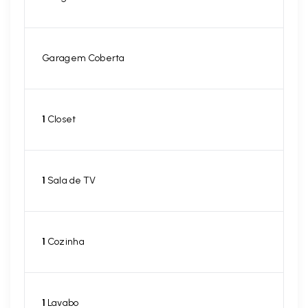
Garagem Coberta
1
Closet
1
Sala de TV
1
Cozinha
1
Lavabo