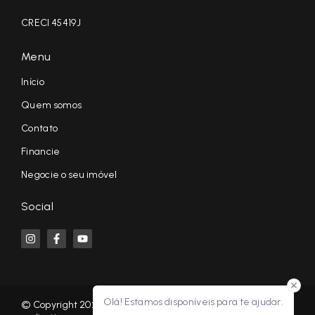
CRECI 45419J
Menu
Início
Quem somos
Contato
Financie
Negocie o seu imóvel
Social
Olá! Estamos disponíveis para te ajudar.
© Copyright 2026 - KF NEGÓCIOS IMOBILIÁRIOS RP - Todos