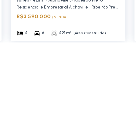
suítes - 421m² - Alphaville 3- Ribeirão Preto
Residencial e Empresarial Alphaville - Ribeirão Preto/SP, Zona Sul
R$3.590.000
/ 
VENDA
4
6
421 m²
(
Área Construída
)