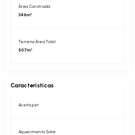
Área Construída:
346m²
Terreno Área Total:
507m²
Características
Aceita pet
Aquecimento Solar