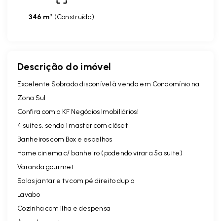
346 m²
(
Construída
)
Descrição do imóvel
Excelente Sobrado disponível à venda em Condomínio na
Zona Sul
Confira com a KF Negócios Imobiliários!
4 suítes, sendo 1 master com clôset
Banheiros com Box e espelhos
Home cinema c/ banheiro (podendo virar a 5ª suite)
Varanda gourmet
Salas jantar e tv com pé direito duplo
Lavabo
Cozinha com ilha e despensa