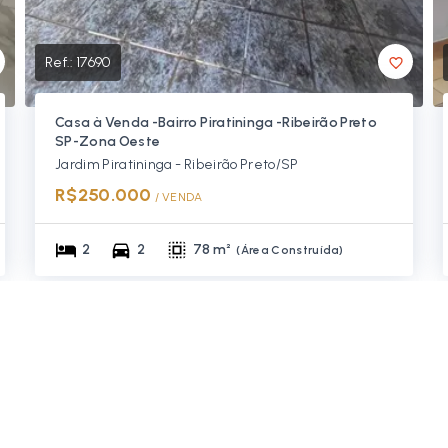
Ref.:
17690
Casa à Venda -Bairro Piratininga -Ribeirão Preto
SP-Zona Oeste
Jardim Piratininga - Ribeirão Preto/SP
R$250.000
/ 
VENDA
2
2
78 m²
(
Área Construída
)