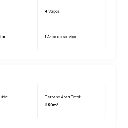
4
Vagas
tar
1
Área de serviço
uída:
Terreno Área Total:
250m²