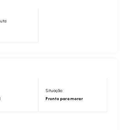
uta:
Situação:
l
Pronto para morar