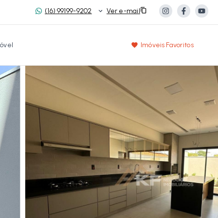
(16) 99199-9202
Ver e-mail
óvel
Imóveis Favoritos