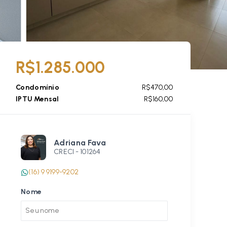
R$1.285.000
Condomínio
R$470,00
IPTU Mensal
R$160,00
Adriana Fava
CRECI -
101264
(16) 9 9199-9202
Nome