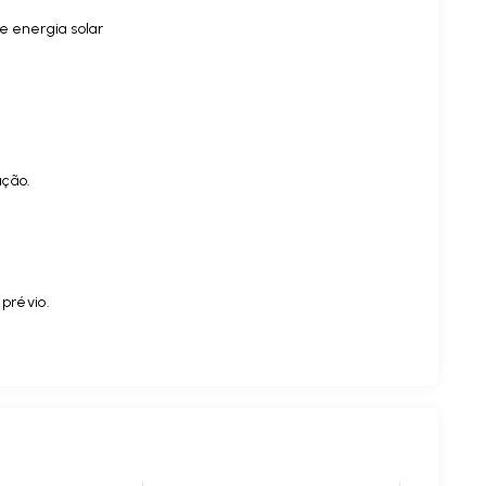
e energia solar
ação.
.
 prévio.