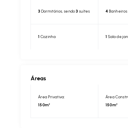
3
Dormitórios, sendo
3
suítes
4
Banheiros
1
Cozinha
1
Sala de jan
Áreas
Área Privativa:
Área Constr
150m²
150m²