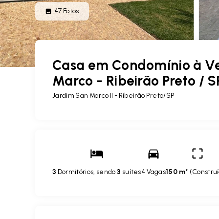
47
Fotos
Casa em Condomínio à Ve
Marco - Ribeirão Preto / S
Jardim San Marco II - Ribeirão Preto/SP
3
Dormitórios, sendo
3
suítes
4 Vagas
150 m²
(
Constru