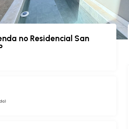
nda no Residencial San
P
ída
)