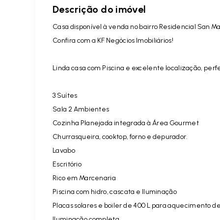
Descrição do imóvel
Casa disponível à venda no bairro Residencial San M
Confira com a KF Negócios Imobiliários!
Linda casa com Piscina e excelente localização, perf
3 Suítes
Sala 2 Ambientes
Cozinha Planejada integrada à Área Gourmet
Churrasqueira, cooktop, forno e depurador.
Lavabo
Escritório
Rico em Marcenaria
Piscina com hidro, cascata e Iluminação
Placas solares e boiler de 400 L para aquecimento d
Iluminação completa