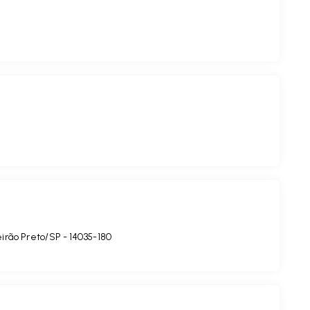
eirão Preto/SP
- 14035-180