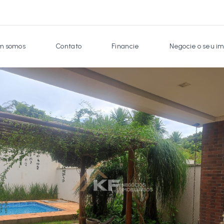
 somos
Contato
Financie
Negocie o seu im