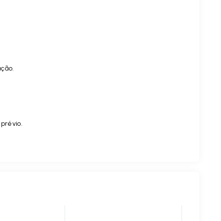
ação.
.
 prévio.