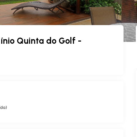
io Quinta do Golf -
ída
)