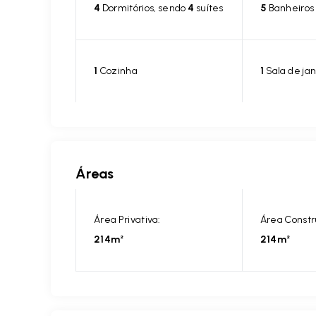
4
Dormitórios, sendo
4
suítes
5
Banheiros
1
Cozinha
1
Sala de jan
Áreas
Área Privativa:
Área Constr
214m²
214m²