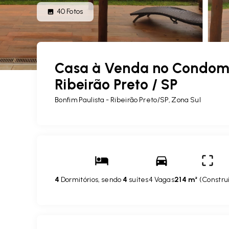
40
Fotos
Casa à Venda no Condomín
Ribeirão Preto / SP
Bonfim Paulista - Ribeirão Preto/SP, Zona Sul
4
Dormitórios, sendo
4
suítes
4 Vagas
214 m²
(
Constru