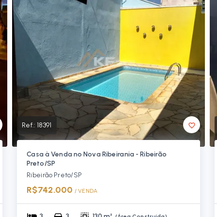
Ref.:
18391
Casa à Venda no Nova Ribeirania - Ribeirão
Preto/SP
Ribeirão Preto/SP
R$742.000
/ 
VENDA
3
3
130 m²
(
Área Construída
)