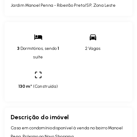
Jardim Manoel Penna - Ribeirão Preto/SP, Zona Leste
3
Dormitórios, sendo
1
2 Vagas
suíte
130 m²
(
Construída
)
Descrição do imóvel
Casa em condomínio disponível à venda no bairro Manoel
Pena, Próximo ao Novo Shopping