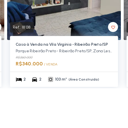
Ref.:
18138
Casa à Venda na Vila Virgínia - Ribeirão Preto/SP
Parque Ribeirão Preto - Ribeirão Preto/SP, Zona Leste
R$360.000
R$340.000
/ 
VENDA
2
2
103 m²
(
Área Construída
)