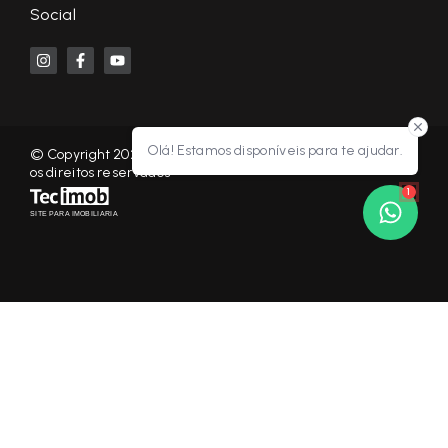
Social
Olá! Estamos disponíveis para te ajudar.
© Copyright 2026 - KF NEGÓCIOS IMOBILIÁRIOS RP - Todos
os direitos reservados
1
SITE PARA IMOBILIARIA
Início
Histórico
Favoritos