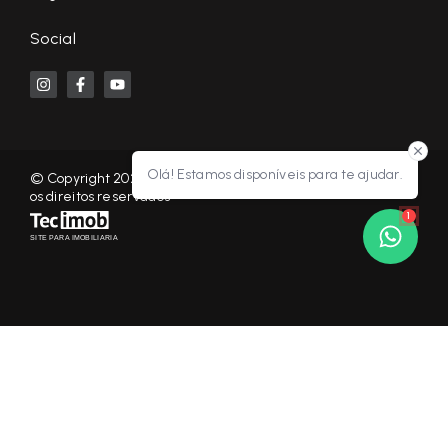
Social
Olá! Estamos disponíveis para te ajudar.
© Copyright 2026 - KF NEGÓCIOS IMOBILIÁRIOS RP - Todos
os direitos reservados
1
SITE PARA IMOBILIARIA
Início
Histórico
Favoritos