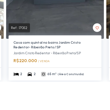
Ref.:
17052
Casa com quintal no bairro Jardim Cristo
Redentor- Ribeirão Preto/ SP
Jardim Cristo Redentor - Ribeirão Preto/SP
R$220.000
/ 
VENDA
2
2
65 m²
(
Área Construída
)