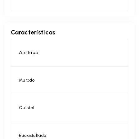
Características
Aceita pet
Murado
Quintal
Rua asfaltada