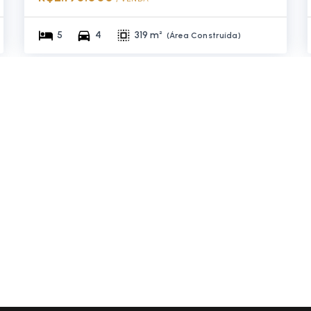
5
4
319 m²
(
Área Construída
)