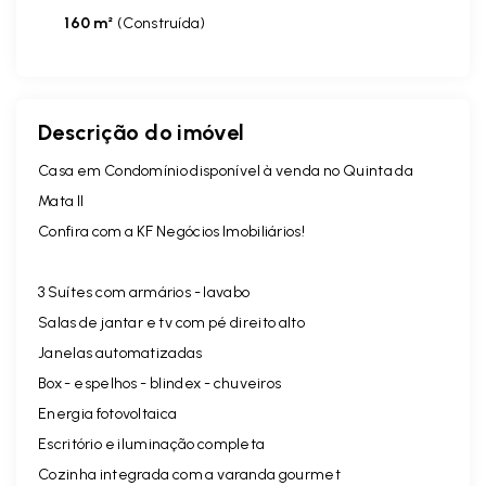
160 m²
(
Construída
)
Descrição do imóvel
Casa em Condomínio disponível à venda no Quinta da
Mata II
Confira com a KF Negócios Imobiliários!
3 Suítes com armários - lavabo
Salas de jantar e tv com pé direito alto
Janelas automatizadas
Box - espelhos - blindex - chuveiros
Energia fotovoltaica
Escritório e iluminação completa
Cozinha integrada com a varanda gourmet